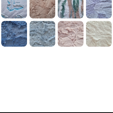
MC – BUTTERFLY
MC – TEDDY
MC – HIMALAYA
MC-BALLERINA
MC –
MC – BLUE LOVE
MC – RAINDROP
MC – OFF WHITE
ROSEWATER