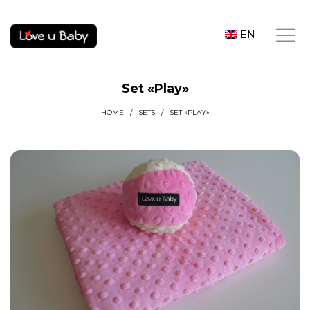
EN
Set «Play»
HOME
/
SETS
/ SET «PLAY»